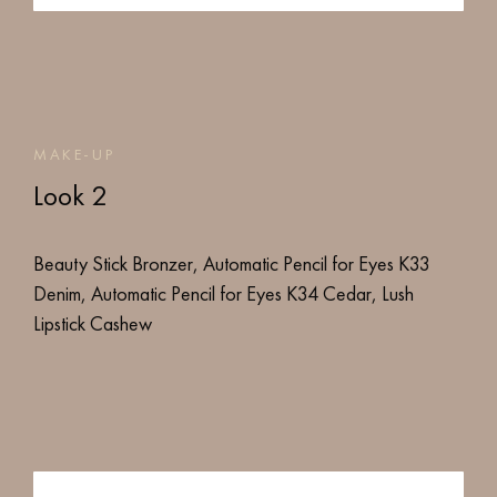
MAKE-UP
Look 2
Beauty Stick Bronzer, Automatic Pencil for Eyes K33
Denim, Automatic Pencil for Eyes K34 Cedar, Lush
Lipstick Cashew