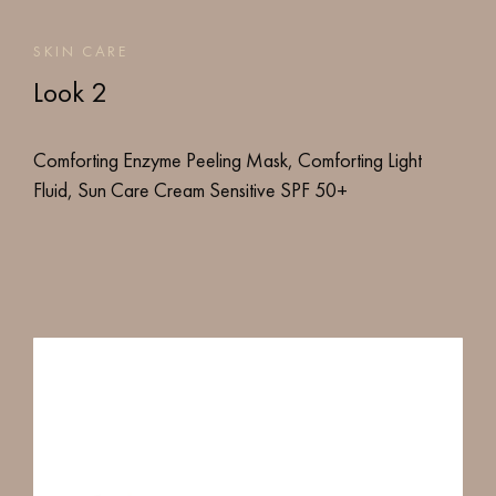
SKIN CARE
Look 2
Comforting Enzyme Peeling Mask, Comforting Light
Fluid, Sun Care Cream Sensitive SPF 50+