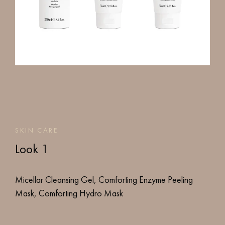
SKIN CARE
Look 1
Micellar Cleansing Gel, Comforting Enzyme Peeling
Mask, Comforting Hydro Mask