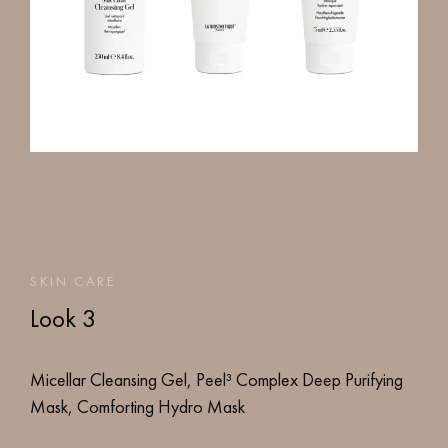
SKIN CARE
Look 3
Micellar Cleansing Gel, Peel³ Complex Deep Purifying
Mask, Comforting Hydro Mask