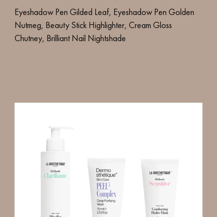
Eyeshadow Pen Gilded Leaf, Eyeshadow Pen Golden
Nutmeg, Beauty Stick Highlighter, Cream Gloss
Chutney, Brilliant Nail Nightshade