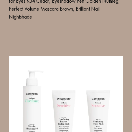
for Eyes K34 Cedar, Eyeshadow Pen Golden Nutmeg,
Perfect Volume Mascara Brown, Brilliant Nail
Nightshade