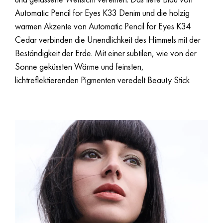
Automatic Pencil for Eyes K33 Denim und die holzig
warmen Akzente von Automatic Pencil for Eyes K34
Cedar verbinden die Unendlichkeit des Himmels mit der
Beständigkeit der Erde. Mit einer subtilen, wie von der
Sonne geküssten Wärme und feinsten,
lichtreflektierenden Pigmenten veredelt Beauty Stick
Bronzer den Teint und schenkt den Gesichtskonturen
sanfte Definition. Lush Lipstick Cashew hüllt die Lippen in
reichhaltige Pflege und rundet das Make-up mit einem
zeitlos natürlichen Nude–Ton ab.